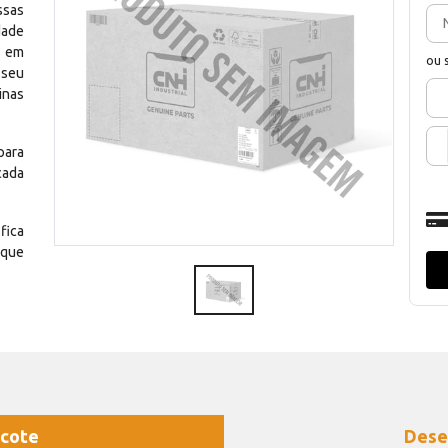
ssas
dade
e em
ou 
 seu
inas
para
cada
fica
 que
cote
Dese