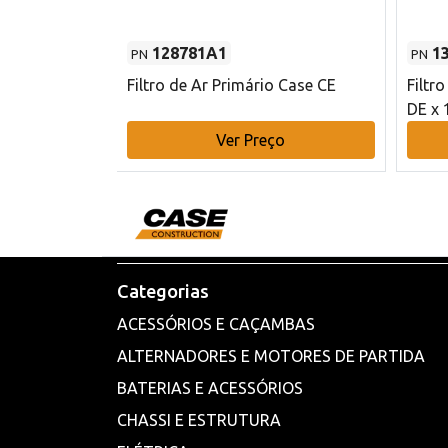
128781A1
1
PN
PN
l - 80 mm DE
Filtro de Ar Primário Case CE
Filtr
DE x 
o
Ver Preço
Categorias
ACESSÓRIOS E CAÇAMBAS
ALTERNADORES E MOTORES DE PARTIDA
BATERIAS E ACESSÓRIOS
CHASSI E ESTRUTURA