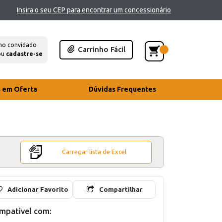
Insira o seu CEP para encontrar um concessionário
mo convidado
Carrinho Fácil
ou
cadastre-se
s em Oferta
Dúvidas Frequentes
Carregar lista de Excel
Adicionar Favorito
Compartilhar
mpativel com: