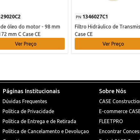
329020C2
1346027C1
PN
o de óleo do motor - 98 mm
Filtro Hidráulico de Transmi
172 mm C Case CE
Case CE
Ver Preço
Ver Preço
Páginas Institucionais
Sobre Nós
Dúvidas Frequentes
CASE Constructio
Política de Privacidade
E-commerce CAS
Política de Entrega e de Retirada
FLEETPRO
Política de Cancelamento e Devoluçao
Encontrar Conces