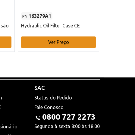
163279A1
48145970
PN
PN
ssão
Hydraulic Oil Filter Case CE
Filtro de com
x 75 mm L Ca
Ver Preço
V
SAC
n
Status do Pedido
E
Fale Conosco
0800 727 2273
Segunda à sexta 8:00 às 18:00
sionário