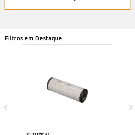
Filtros em Destaque
PN
128781A1