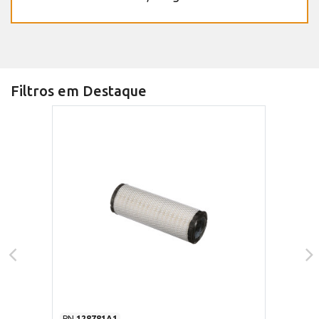
Filtros em Destaque
PN
128781A1