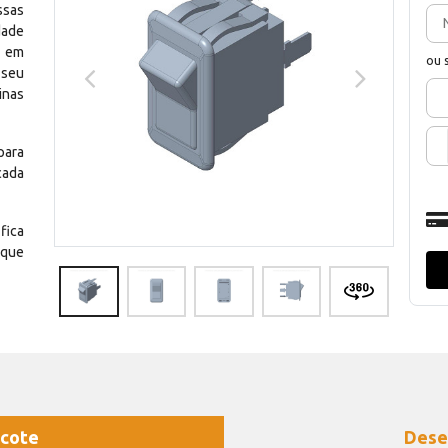
ssas
dade
e em
ou 
 seu
inas
para
cada
fica
 que
cote
Dese