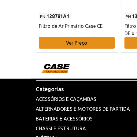
128781A1
1
PN
PN
l - 80 mm DE
Filtro de Ar Primário Case CE
Filtr
DE x 
o
Ver Preço
Categorias
ACESSÓRIOS E CAÇAMBAS
ALTERNADORES E MOTORES DE PARTIDA
BATERIAS E ACESSÓRIOS
CHASSI E ESTRUTURA