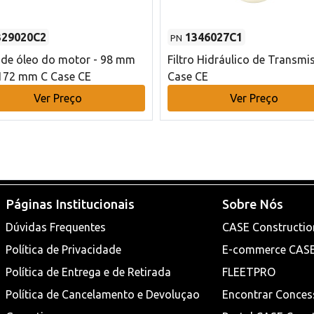
329020C2
1346027C1
PN
o de óleo do motor - 98 mm
Filtro Hidráulico de Transmi
172 mm C Case CE
Case CE
Ver Preço
Ver Preço
Páginas Institucionais
Sobre Nós
Dúvidas Frequentes
CASE Constructio
Política de Privacidade
E-commerce CAS
Política de Entrega e de Retirada
FLEETPRO
Política de Cancelamento e Devoluçao
Encontrar Conces