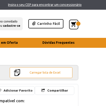
Insira o seu CEP para encontrar um concessionário
mo convidado
Carrinho Fácil
ou
cadastre-se
s em Oferta
Dúvidas Frequentes
Carregar lista de Excel
Adicionar Favorito
Compartilhar
mpativel com: