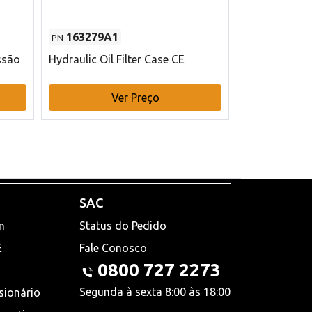
163279A1
48145970
PN
PN
ssão
Hydraulic Oil Filter Case CE
Filtro de com
x 75 mm L Ca
Ver Preço
V
SAC
n
Status do Pedido
E
Fale Conosco
0800 727 2273
Segunda à sexta 8:00 às 18:00
sionário