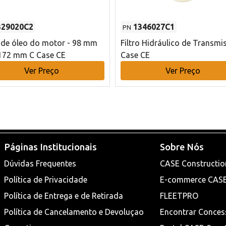
329020C2
1346027C1
PN
o de óleo do motor - 98 mm
Filtro Hidráulico de Transmi
172 mm C Case CE
Case CE
Ver Preço
Ver Preço
Páginas Institucionais
Sobre Nós
Dúvidas Frequentes
CASE Constructio
Política de Privacidade
E-commerce CAS
Política de Entrega e de Retirada
FLEETPRO
Política de Cancelamento e Devoluçao
Encontrar Conces