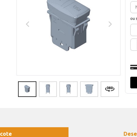
ou 
cote
Dese