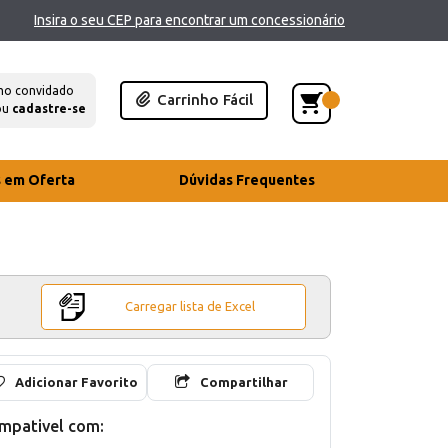
Insira o seu CEP para encontrar um concessionário
mo convidado
Carrinho Fácil
ou
cadastre-se
s em Oferta
Dúvidas Frequentes
Carregar lista de Excel
Adicionar Favorito
Compartilhar
mpativel com: