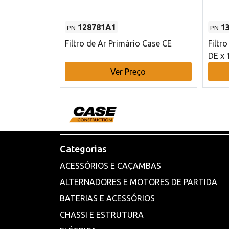
128781A1
1
PN
PN
l - 80 mm DE
Filtro de Ar Primário Case CE
Filtr
DE x 
o
Ver Preço
Categorias
ACESSÓRIOS E CAÇAMBAS
ALTERNADORES E MOTORES DE PARTIDA
BATERIAS E ACESSÓRIOS
CHASSI E ESTRUTURA