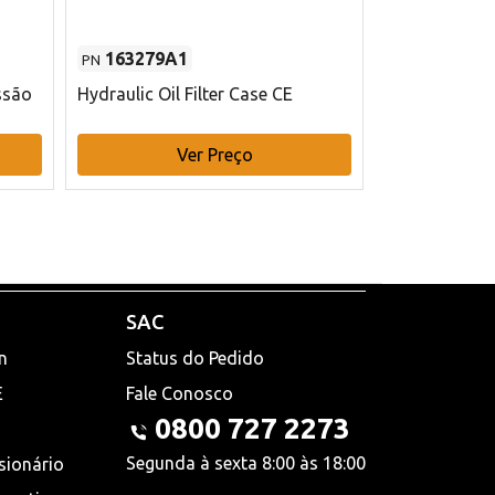
163279A1
48145970
PN
PN
ssão
Hydraulic Oil Filter Case CE
Filtro de com
x 75 mm L Ca
Ver Preço
V
SAC
n
Status do Pedido
E
Fale Conosco
0800 727 2273
Segunda à sexta 8:00 às 18:00
sionário