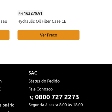
163279A1
48145970
PN
PN
ssão
Hydraulic Oil Filter Case CE
Filtro de com
x 75 mm L Ca
Ver Preço
V
SAC
n
Status do Pedido
E
Fale Conosco
0800 727 2273
Segunda à sexta 8:00 às 18:00
sionário