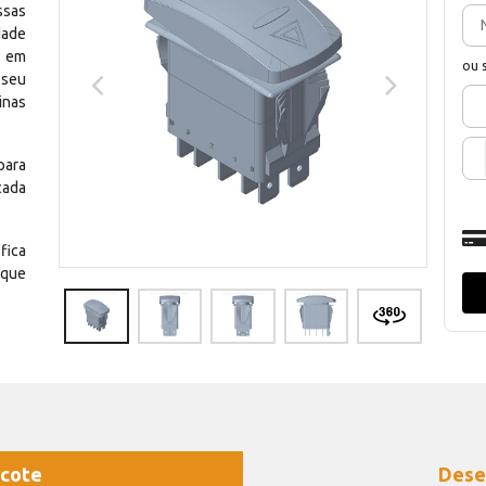
ssas
dade
e em
ou 
 seu
inas
para
cada
fica
 que
cote
Dese