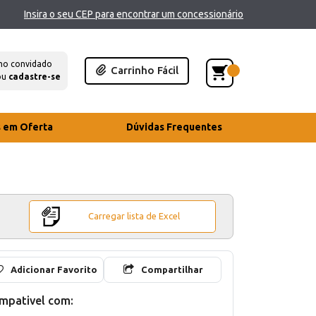
Insira o seu CEP para encontrar um concessionário
mo convidado
Carrinho Fácil
ou
cadastre-se
s em Oferta
Dúvidas Frequentes
Carregar lista de Excel
Adicionar Favorito
Compartilhar
mpativel com: