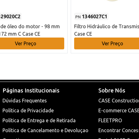
329020C2
1346027C1
PN
o de óleo do motor - 98 mm
Filtro Hidráulico de Transmi
172 mm C Case CE
Case CE
Ver Preço
Ver Preço
Páginas Institucionais
Sobre Nós
Dúvidas Frequentes
CASE Constructio
Política de Privacidade
E-commerce CAS
Política de Entrega e de Retirada
FLEETPRO
Política de Cancelamento e Devoluçao
Encontrar Conces