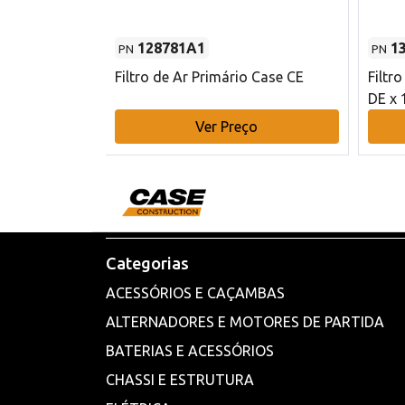
128781A1
1
PN
PN
l - 80 mm DE
Filtro de Ar Primário Case CE
Filtr
DE x 
o
Ver Preço
Categorias
ACESSÓRIOS E CAÇAMBAS
ALTERNADORES E MOTORES DE PARTIDA
BATERIAS E ACESSÓRIOS
CHASSI E ESTRUTURA