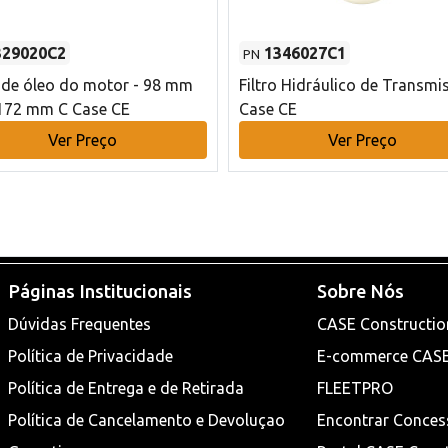
329020C2
1346027C1
PN
o de óleo do motor - 98 mm
Filtro Hidráulico de Transmi
172 mm C Case CE
Case CE
Ver Preço
Ver Preço
Páginas Institucionais
Sobre Nós
Dúvidas Frequentes
CASE Constructio
Política de Privacidade
E-commerce CAS
Política de Entrega e de Retirada
FLEETPRO
Política de Cancelamento e Devoluçao
Encontrar Conces