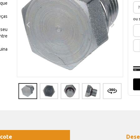
 que
eças
ou 
 seu
ntre
uina
cote
Dese