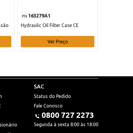
163279A1
48145970
PN
PN
ssão
Hydraulic Oil Filter Case CE
Filtro de com
x 75 mm L Ca
Ver Preço
V
SAC
n
Status do Pedido
E
Fale Conosco
0800 727 2273
Segunda à sexta 8:00 às 18:00
sionário