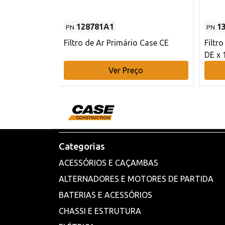
128781A1
1
PN
PN
l - 80 mm DE
Filtro de Ar Primário Case CE
Filtr
DE x 
o
Ver Preço
Categorias
ACESSÓRIOS E CAÇAMBAS
ALTERNADORES E MOTORES DE PARTIDA
BATERIAS E ACESSÓRIOS
CHASSI E ESTRUTURA