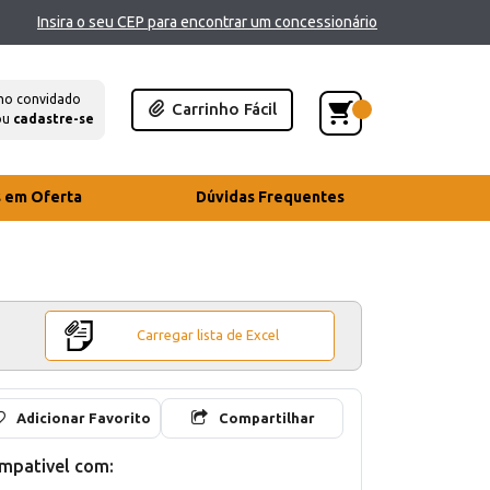
Insira o seu CEP para encontrar um concessionário
mo convidado
Carrinho Fácil
ou
cadastre-se
s em Oferta
Dúvidas Frequentes
Carregar lista de Excel
Adicionar Favorito
Compartilhar
mpativel com: