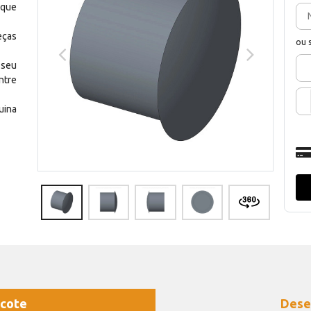
 que
eças
ou 
 seu
ntre
uina
cote
Dese