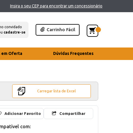
Insira o seu CEP para encontrar um concessionário
mo convidado
Carrinho Fácil
ou
cadastre-se
s em Oferta
Dúvidas Frequentes
Carregar lista de Excel
Adicionar Favorito
Compartilhar
mpativel com: