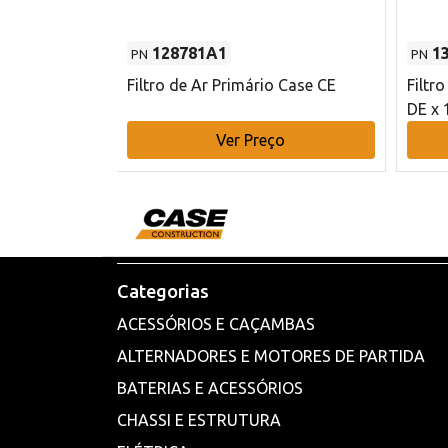
128781A1
1
PN
PN
l - 80 mm DE
Filtro de Ar Primário Case CE
Filtr
DE x 
o
Ver Preço
Categorias
ACESSÓRIOS E CAÇAMBAS
ALTERNADORES E MOTORES DE PARTIDA
BATERIAS E ACESSÓRIOS
CHASSI E ESTRUTURA