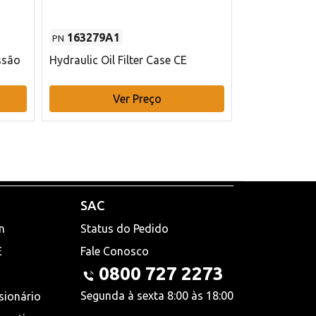
163279A1
48145970
PN
PN
ssão
Hydraulic Oil Filter Case CE
Filtro de com
x 75 mm L Ca
Ver Preço
V
SAC
n
Status do Pedido
E
Fale Conosco
0800 727 2273
Segunda à sexta 8:00 às 18:00
sionário