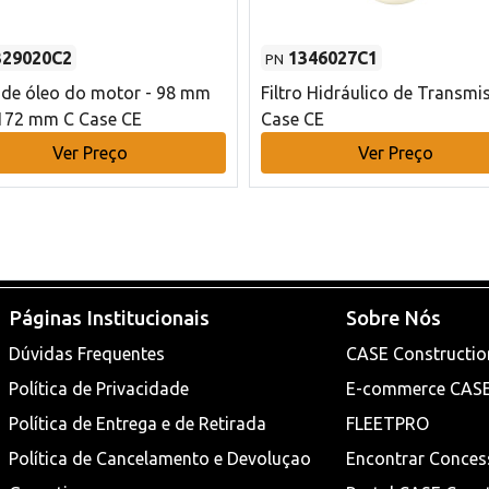
329020C2
1346027C1
PN
o de óleo do motor - 98 mm
Filtro Hidráulico de Transmi
172 mm C Case CE
Case CE
Ver Preço
Ver Preço
Páginas Institucionais
Sobre Nós
Dúvidas Frequentes
CASE Constructio
Política de Privacidade
E-commerce CAS
Política de Entrega e de Retirada
FLEETPRO
Política de Cancelamento e Devoluçao
Encontrar Conces