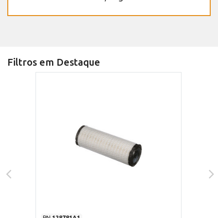
Filtros em Destaque
PN
128781A1