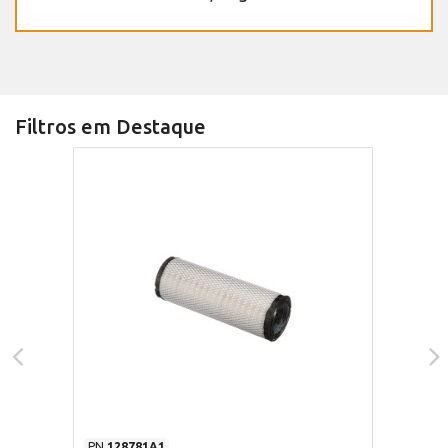
Filtros em Destaque
PN
128781A1