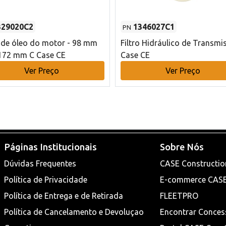
329020C2
1346027C1
PN
o de óleo do motor - 98 mm
Filtro Hidráulico de Transmi
172 mm C Case CE
Case CE
Ver Preço
Ver Preço
Páginas Institucionais
Sobre Nós
Dúvidas Frequentes
CASE Constructio
Política de Privacidade
E-commerce CAS
Política de Entrega e de Retirada
FLEETPRO
Política de Cancelamento e Devoluçao
Encontrar Conces