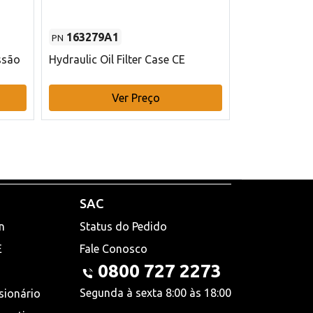
163279A1
48145970
PN
PN
ssão
Hydraulic Oil Filter Case CE
Filtro de com
x 75 mm L Ca
Ver Preço
V
SAC
n
Status do Pedido
E
Fale Conosco
0800 727 2273
Segunda à sexta 8:00 às 18:00
sionário