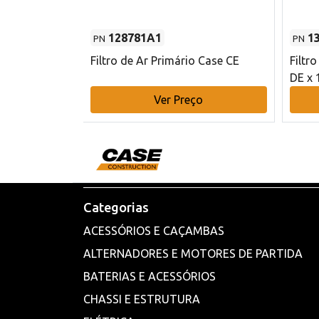
128781A1
1
PN
PN
l - 80 mm DE
Filtro de Ar Primário Case CE
Filtr
DE x 
o
Ver Preço
Categorias
ACESSÓRIOS E CAÇAMBAS
ALTERNADORES E MOTORES DE PARTIDA
BATERIAS E ACESSÓRIOS
CHASSI E ESTRUTURA