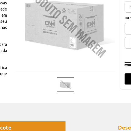
ssas
dade
e em
ou 
 seu
inas
para
cada
fica
 que
cote
Dese