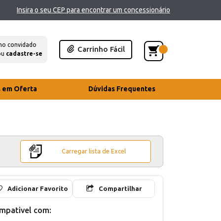
Insira o seu CEP para encontrar um concessionário
mo convidado
Carrinho Fácil
ou
cadastre-se
s em Oferta
Dúvidas Frequentes
Carregar lista de Excel
Adicionar Favorito
Compartilhar
mpativel com: