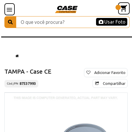
Usar Foto
TAMPA - Case CE
Adicionar Favorito
Compartilhar
87537993
Cód./PN