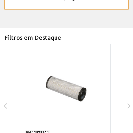
Filtros em Destaque
PN
128781A1