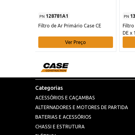
128781A1
1
PN
PN
l - 80 mm DE
Filtro de Ar Primário Case CE
Filtr
DE x 
o
Ver Preço
Categorias
ACESSÓRIOS E CAÇAMBAS
ALTERNADORES E MOTORES DE PARTIDA
BATERIAS E ACESSÓRIOS
CHASSI E ESTRUTURA