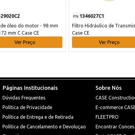
329020C2
1346027C1
PN
o de óleo do motor - 98 mm
Filtro Hidráulico de Transmi
172 mm C Case CE
Case CE
Ver Preço
Ver Preço
Páginas Institucionais
Sobre Nós
Dúvidas Frequentes
CASE Constructio
Política de Privacidade
E-commerce CAS
Política de Entrega e de Retirada
FLEETPRO
Política de Cancelamento e Devoluçao
Encontrar Conces