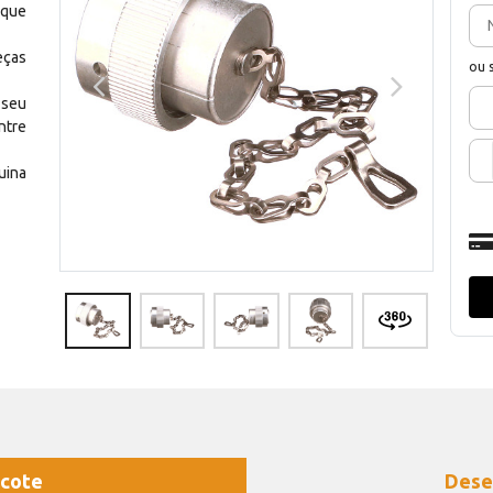
 que
eças
ou 
 seu
ntre
uina
cote
Dese