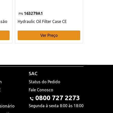
163279A1
48145970
PN
PN
ssão
Hydraulic Oil Filter Case CE
Filtro de com
x 75 mm L Ca
Ver Preço
V
SAC
n
Status do Pedido
E
Fale Conosco
0800 727 2273
Segunda à sexta 8:00 às 18:00
sionário