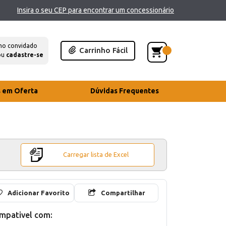
Insira o seu CEP para encontrar um concessionário
mo convidado
Carrinho Fácil
ou
cadastre-se
s em Oferta
Dúvidas Frequentes
Carregar lista de Excel
Adicionar Favorito
Compartilhar
mpativel com: