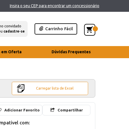
Insira o seu CEP para encontrar um concessionário
mo convidado
Carrinho Fácil
ou
cadastre-se
s em Oferta
Dúvidas Frequentes
Carregar lista de Excel
Adicionar Favorito
Compartilhar
mpativel com: