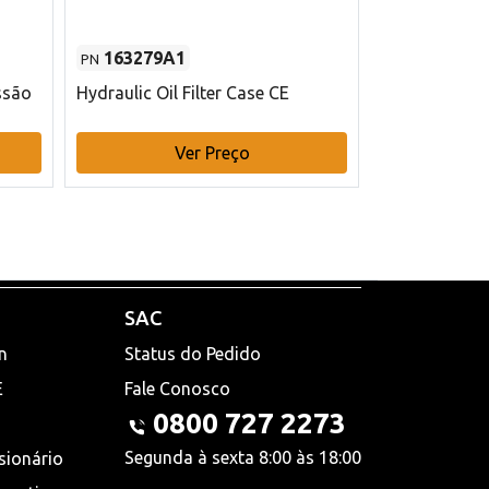
163279A1
48145970
PN
PN
ssão
Hydraulic Oil Filter Case CE
Filtro de com
x 75 mm L Ca
Ver Preço
V
SAC
n
Status do Pedido
E
Fale Conosco
0800 727 2273
Segunda à sexta 8:00 às 18:00
sionário