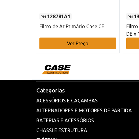
128781A1
1
PN
PN
l - 80 mm DE
Filtro de Ar Primário Case CE
Filtr
DE x 
o
Ver Preço
Categorias
ACESSÓRIOS E CAÇAMBAS
ALTERNADORES E MOTORES DE PARTIDA
BATERIAS E ACESSÓRIOS
CHASSI E ESTRUTURA