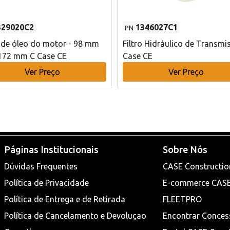
329020C2
1346027C1
PN
o de óleo do motor - 98 mm
Filtro Hidráulico de Transmi
172 mm C Case CE
Case CE
Ver Preço
Ver Preço
Páginas Institucionais
Sobre Nós
Dúvidas Frequentes
CASE Constructio
Política de Privacidade
E-commerce CAS
Política de Entrega e de Retirada
FLEETPRO
Política de Cancelamento e Devoluçao
Encontrar Conces