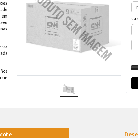
ssas
dade
e em
ou 
 seu
inas
para
cada
fica
 que
cote
Dese