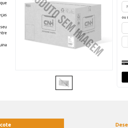
 que
eças
ou 
 seu
ntre
uina
cote
Dese