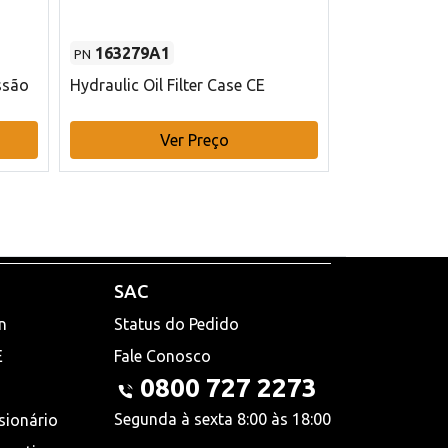
163279A1
48145970
PN
PN
ssão
Hydraulic Oil Filter Case CE
Filtro de com
x 75 mm L Ca
Ver Preço
V
SAC
n
Status do Pedido
E
Fale Conosco
0800 727 2273
Segunda à sexta 8:00 às 18:00
sionário