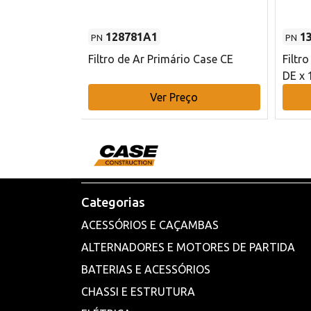
128781A1
1
PN
PN
l - 80 mm DE
Filtro de Ar Primário Case CE
Filtr
DE x 
o
Ver Preço
Categorias
ACESSÓRIOS E CAÇAMBAS
ALTERNADORES E MOTORES DE PARTIDA
BATERIAS E ACESSÓRIOS
CHASSI E ESTRUTURA