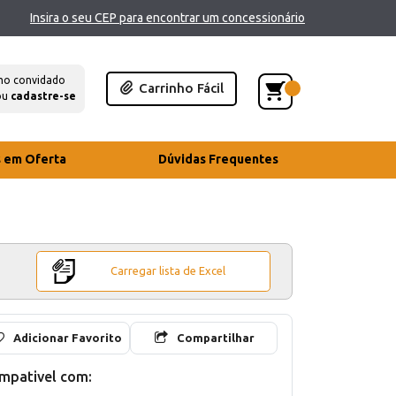
Insira o seu CEP para encontrar um concessionário
mo convidado
Carrinho Fácil
ou
cadastre-se
s em Oferta
Dúvidas Frequentes
Carregar lista de Excel
Adicionar Favorito
Compartilhar
mpativel com: