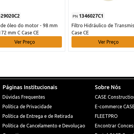
329020C2
1346027C1
PN
o de óleo do motor - 98 mm
Filtro Hidráulico de Transmi
172 mm C Case CE
Case CE
Ver Preço
Ver Preço
Páginas Institucionais
Sobre Nós
Dúvidas Frequentes
CASE Constructio
Política de Privacidade
E-commerce CAS
Política de Entrega e de Retirada
FLEETPRO
Política de Cancelamento e Devoluçao
Encontrar Conces