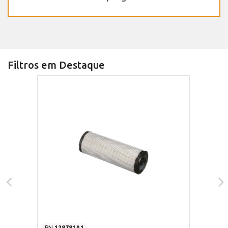
Filtros em Destaque
PN
128781A1