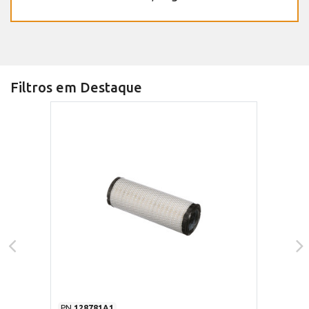
Filtros em Destaque
PN
128781A1