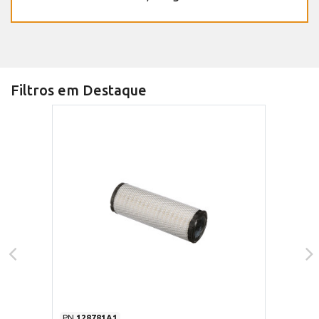
Filtros em Destaque
PN
128781A1