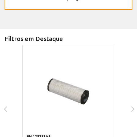
Filtros em Destaque
PN
128781A1