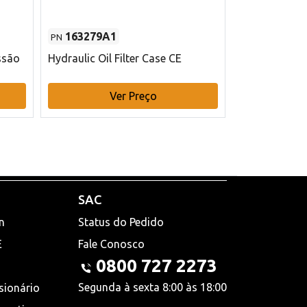
163279A1
48145970
PN
PN
ssão
Hydraulic Oil Filter Case CE
Filtro de com
x 75 mm L Ca
Ver Preço
V
SAC
n
Status do Pedido
E
Fale Conosco
0800 727 2273
Segunda à sexta 8:00 às 18:00
sionário