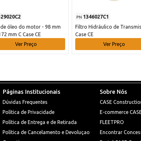
329020C2
1346027C1
PN
o de óleo do motor - 98 mm
Filtro Hidráulico de Transmi
172 mm C Case CE
Case CE
Ver Preço
Ver Preço
Páginas Institucionais
Sobre Nós
Dúvidas Frequentes
CASE Constructio
Política de Privacidade
E-commerce CAS
Política de Entrega e de Retirada
FLEETPRO
Política de Cancelamento e Devoluçao
Encontrar Conces