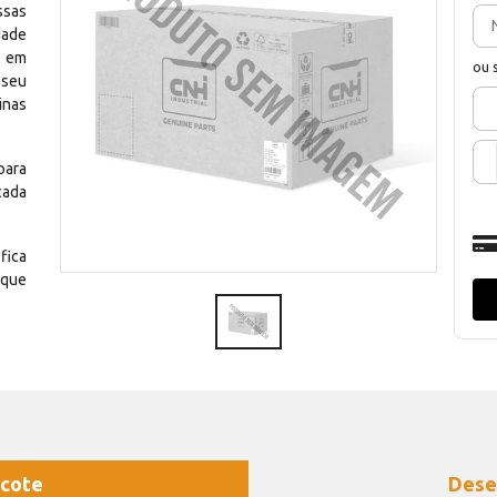
ssas
dade
e em
ou 
 seu
inas
para
cada
fica
 que
cote
Dese