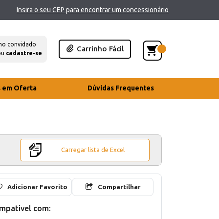
Insira o seu CEP para encontrar um concessionário
mo convidado
Carrinho Fácil
ou
cadastre-se
s em Oferta
Dúvidas Frequentes
Carregar lista de Excel
Adicionar Favorito
Compartilhar
mpativel com: