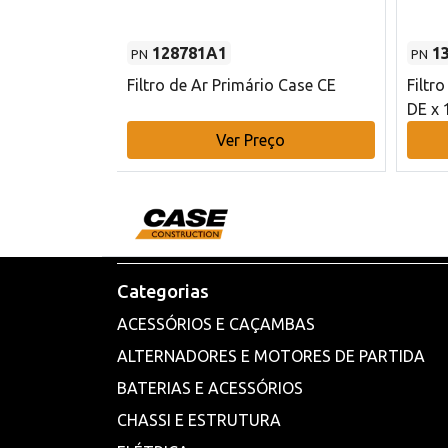
128781A1
1
PN
PN
l - 80 mm DE
Filtro de Ar Primário Case CE
Filtr
DE x 
o
Ver Preço
Categorias
ACESSÓRIOS E CAÇAMBAS
ALTERNADORES E MOTORES DE PARTIDA
BATERIAS E ACESSÓRIOS
CHASSI E ESTRUTURA