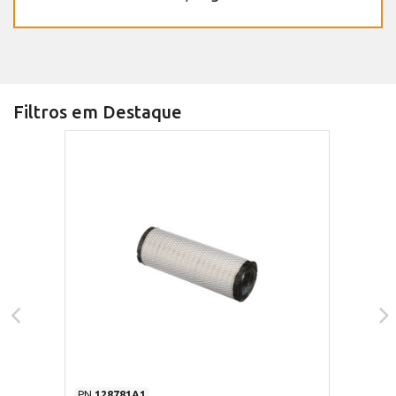
Filtros em Destaque
PN
128781A1