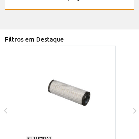
Filtros em Destaque
PN
128781A1