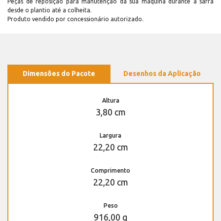
Peças de reposição para manutenção dá sua máquina durante a safra
desde o plantio até a colheita.
Produto vendido por concessionário autorizado.
Dimensões do Pacote
Desenhos da Aplicação
Altura
3,80 cm
Largura
22,20 cm
Comprimento
22,20 cm
Peso
916,00 g