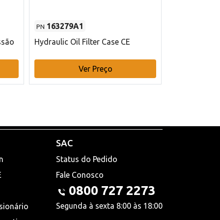
163279A1
48145970
PN
PN
ssão
Hydraulic Oil Filter Case CE
Filtro de com
x 75 mm L Ca
Ver Preço
V
SAC
n
Status do Pedido
E
Fale Conosco
0800 727 2273
Segunda à sexta 8:00 às 18:00
sionário