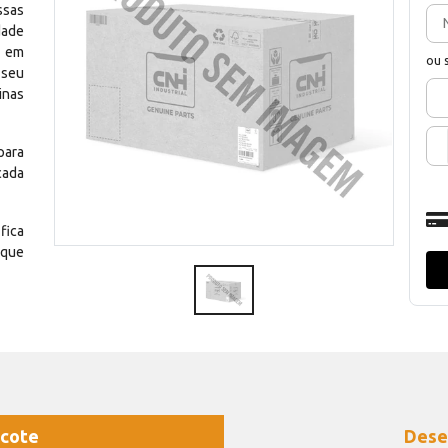
ssas
dade
e em
ou 
 seu
inas
para
cada
fica
 que
cote
Dese