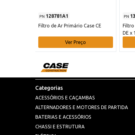
128781A1
1
PN
PN
l - 80 mm DE
Filtro de Ar Primário Case CE
Filtr
DE x 
o
Ver Preço
Categorias
ACESSÓRIOS E CAÇAMBAS
ALTERNADORES E MOTORES DE PARTIDA
BATERIAS E ACESSÓRIOS
CHASSI E ESTRUTURA