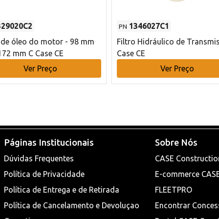
329020C2
1346027C1
PN
o de óleo do motor - 98 mm
Filtro Hidráulico de Transmi
172 mm C Case CE
Case CE
Ver Preço
Ver Preço
Páginas Institucionais
Sobre Nós
Dúvidas Frequentes
CASE Constructio
Política de Privacidade
E-commerce CAS
Política de Entrega e de Retirada
FLEETPRO
Política de Cancelamento e Devoluçao
Encontrar Conces