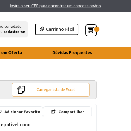
Insira o seu CEP para encontrar um concessionário
mo convidado
Carrinho Fácil
ou
cadastre-se
s em Oferta
Dúvidas Frequentes
Carregar lista de Excel
Adicionar Favorito
Compartilhar
mpativel com: