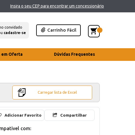
Insira o seu CEP para encontrar um concessionário
mo convidado
Carrinho Fácil
ou
cadastre-se
s em Oferta
Dúvidas Frequentes
Carregar lista de Excel
Adicionar Favorito
Compartilhar
mpativel com: