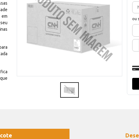
ssas
dade
e em
ou 
 seu
inas
para
cada
fica
 que
cote
Dese