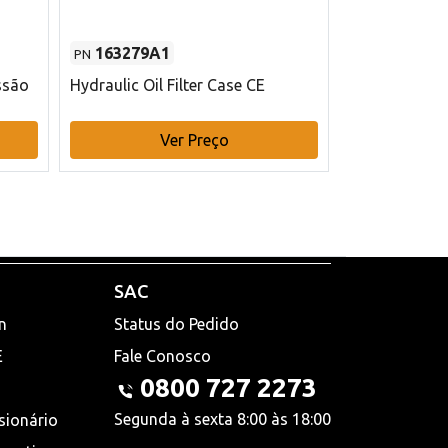
163279A1
48145970
PN
PN
ssão
Hydraulic Oil Filter Case CE
Filtro de com
x 75 mm L Ca
Ver Preço
V
SAC
n
Status do Pedido
E
Fale Conosco
0800 727 2273
Segunda à sexta 8:00 às 18:00
sionário