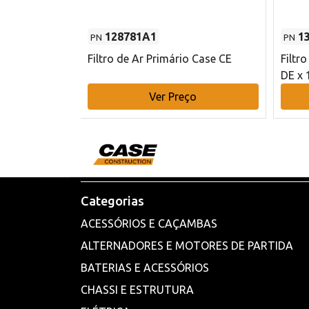
128781A1
1
PN
PN
l - 80 mm DE
Filtro de Ar Primário Case CE
Filtr
DE x 
o
Ver Preço
Categorias
ACESSÓRIOS E CAÇAMBAS
ALTERNADORES E MOTORES DE PARTIDA
BATERIAS E ACESSÓRIOS
CHASSI E ESTRUTURA