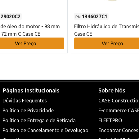
329020C2
1346027C1
PN
o de óleo do motor - 98 mm
Filtro Hidráulico de Transmi
172 mm C Case CE
Case CE
Ver Preço
Ver Preço
Páginas Institucionais
Sobre Nós
Dúvidas Frequentes
CASE Constructio
Política de Privacidade
E-commerce CAS
Política de Entrega e de Retirada
FLEETPRO
Política de Cancelamento e Devoluçao
Encontrar Conces