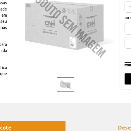
ssas
dade
e em
ou 
 seu
inas
para
cada
fica
 que
cote
Dese