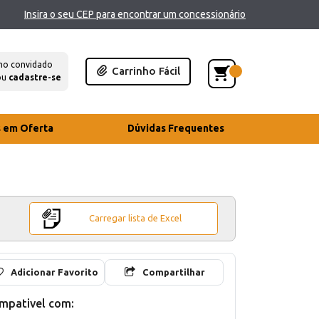
Insira o seu CEP para encontrar um concessionário
mo convidado
Carrinho Fácil
ou
cadastre-se
s em Oferta
Dúvidas Frequentes
Carregar lista de Excel
Adicionar Favorito
Compartilhar
mpativel com: