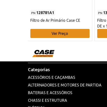
128781A1
1
PN
PN
l - 80 mm DE
Filtro de Ar Primário Case CE
Filtr
DE x 
o
Ver Preço
Categorias
ACESSÓRIOS E CAÇAMBAS
ALTERNADORES E MOTORES DE PARTIDA
BATERIAS E ACESSÓRIOS
CHASSI E ESTRUTURA