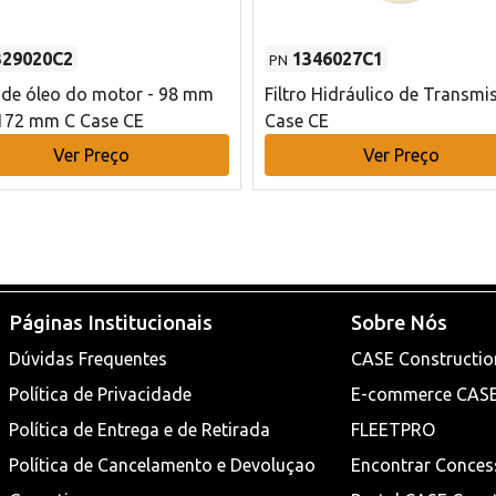
329020C2
1346027C1
PN
o de óleo do motor - 98 mm
Filtro Hidráulico de Transmi
172 mm C Case CE
Case CE
Ver Preço
Ver Preço
Páginas Institucionais
Sobre Nós
Dúvidas Frequentes
CASE Constructio
Política de Privacidade
E-commerce CAS
Política de Entrega e de Retirada
FLEETPRO
Política de Cancelamento e Devoluçao
Encontrar Conces