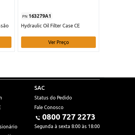
163279A1
48145970
PN
PN
ssão
Hydraulic Oil Filter Case CE
Filtro de com
x 75 mm L Ca
Ver Preço
V
SAC
n
Status do Pedido
E
Fale Conosco
0800 727 2273
Segunda à sexta 8:00 às 18:00
sionário