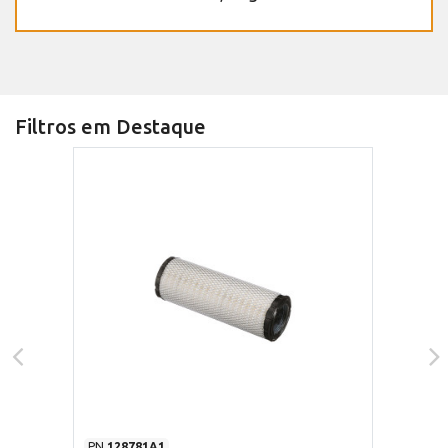
Filtros em Destaque
PN
128781A1