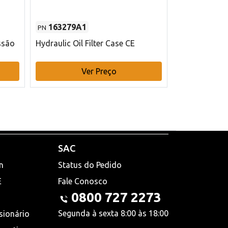
163279A1
48145970
PN
PN
ssão
Hydraulic Oil Filter Case CE
Filtro de com
x 75 mm L Ca
Ver Preço
V
SAC
n
Status do Pedido
E
Fale Conosco
0800 727 2273
Segunda à sexta 8:00 às 18:00
sionário