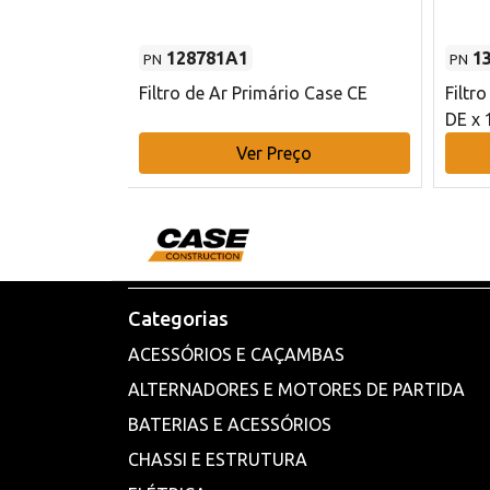
128781A1
1
PN
PN
l - 80 mm DE
Filtro de Ar Primário Case CE
Filtr
DE x 
o
Ver Preço
Categorias
ACESSÓRIOS E CAÇAMBAS
ALTERNADORES E MOTORES DE PARTIDA
BATERIAS E ACESSÓRIOS
CHASSI E ESTRUTURA