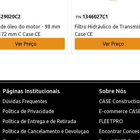
329020C2
1346027C1
PN
o de óleo do motor - 98 mm
Filtro Hidráulico de Transmi
172 mm C Case CE
Case CE
Ver Preço
Ver Preço
Páginas Institucionais
Sobre Nós
Dúvidas Frequentes
CASE Constructio
Política de Privacidade
E-commerce CAS
Política de Entrega e de Retirada
FLEETPRO
Política de Cancelamento e Devoluçao
Encontrar Conces