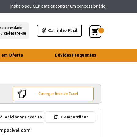
Insira o seu CEP para encontrar um concessionário
mo convidado
Carrinho Fácil
ou
cadastre-se
s em Oferta
Dúvidas Frequentes
Carregar lista de Excel
Adicionar Favorito
Compartilhar
mpativel com: