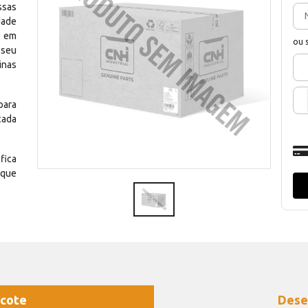
ssas
dade
e em
ou 
 seu
inas
para
cada
fica
 que
cote
Dese