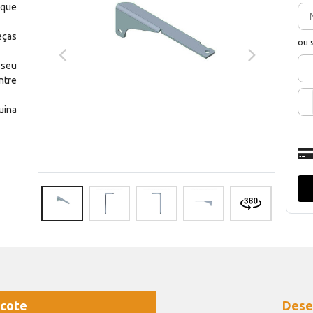
 que
eças
ou 
 seu
ntre
uina
cote
Dese