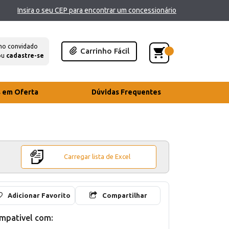
Insira o seu CEP para encontrar um concessionário
mo convidado
Carrinho Fácil
ou
cadastre-se
s em Oferta
Dúvidas Frequentes
Carregar lista de Excel
Adicionar Favorito
Compartilhar
mpativel com: