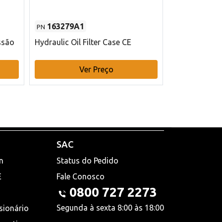
163279A1
48145970
PN
PN
ssão
Hydraulic Oil Filter Case CE
Filtro de com
x 75 mm L Ca
Ver Preço
V
SAC
n
Status do Pedido
E
Fale Conosco
0800 727 2273
Segunda à sexta 8:00 às 18:00
sionário