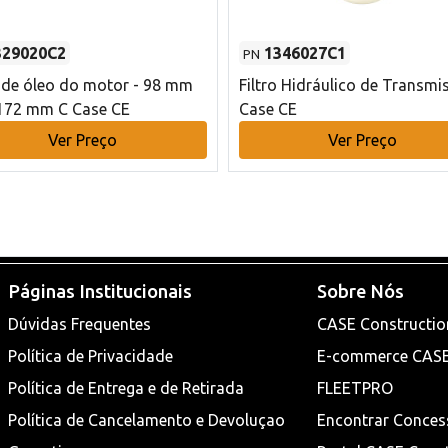
329020C2
1346027C1
PN
o de óleo do motor - 98 mm
Filtro Hidráulico de Transmi
172 mm C Case CE
Case CE
Ver Preço
Ver Preço
Páginas Institucionais
Sobre Nós
Dúvidas Frequentes
CASE Constructio
Política de Privacidade
E-commerce CAS
Política de Entrega e de Retirada
FLEETPRO
Política de Cancelamento e Devoluçao
Encontrar Conces