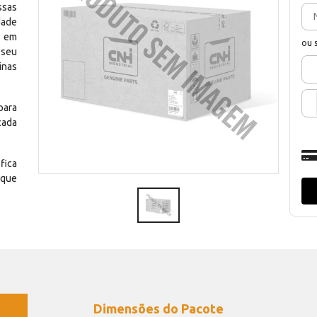
ssas
dade
e em
ou 
 seu
inas
para
cada
fica
 que
Dimensões do Pacote