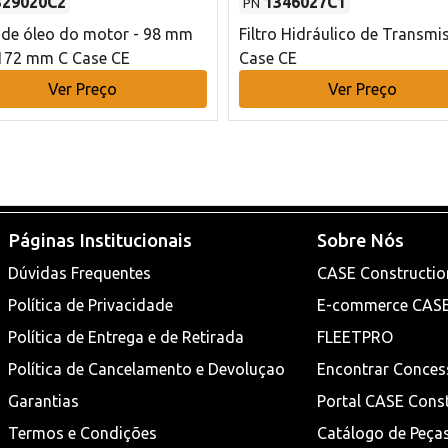
329020C2
1346027C1
PN
o de óleo do motor - 98 mm
Filtro Hidráulico de Transmi
172 mm C Case CE
Case CE
Ver Preço
Ver Preço
Páginas Institucionais
Sobre Nós
Dúvidas Frequentes
CASE Constructio
Política de Privacidade
E-commerce CAS
Política de Entrega e de Retirada
FLEETPRO
Política de Cancelamento e Devoluçao
Encontrar Conces
Garantias
Portal CASE Cons
Termos e Condições
Catálogo de Peça