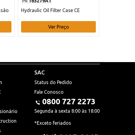
163279A1
48145970
PN
PN
ssão
Hydraulic Oil Filter Case CE
Filtro de com
x 75 mm L Ca
Ver Preço
V
SAC
n
Status do Pedido
E
Fale Conosco
0800 727 2273
Segunda à sexta 8:00 às 18:00
sionário
truction
*Exceto feriados
s