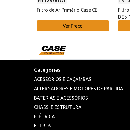
128781A1
1
PN
PN
l - 80 mm DE
Filtro de Ar Primário Case CE
Filtr
DE x 
o
Ver Preço
Categorias
ACESSÓRIOS E CAÇAMBAS
ALTERNADORES E MOTORES DE PARTIDA
BATERIAS E ACESSÓRIOS
CHASSI E ESTRUTURA
ELÉTRICA
FILTROS