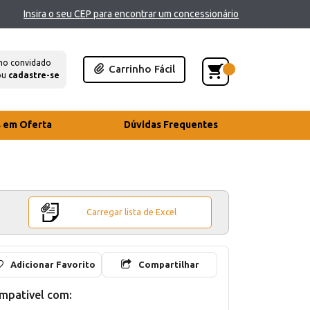
Insira o seu CEP para encontrar um concessionário
mo convidado
Carrinho Fácil
ou
cadastre-se
s em Oferta
Dúvidas Frequentes
Carregar lista de Excel
Adicionar Favorito
Compartilhar
mpativel com: