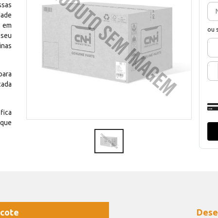
ssas
dade
e em
ou 
 seu
inas
para
cada
fica
 que
cote
Dese