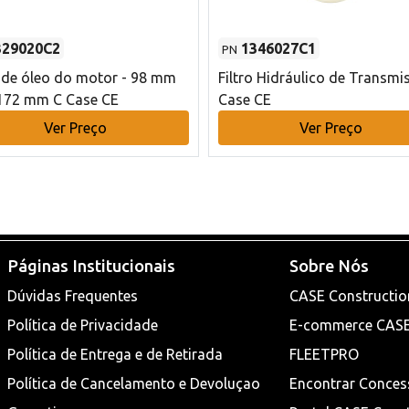
329020C2
1346027C1
PN
o de óleo do motor - 98 mm
Filtro Hidráulico de Transmi
172 mm C Case CE
Case CE
Ver Preço
Ver Preço
Páginas Institucionais
Sobre Nós
Dúvidas Frequentes
CASE Constructio
Política de Privacidade
E-commerce CAS
Política de Entrega e de Retirada
FLEETPRO
Política de Cancelamento e Devoluçao
Encontrar Conces