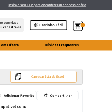
Insira o seu CEP para encontrar um concessionário
mo convidado
Carrinho Fácil
ou
cadastre-se
s em Oferta
Dúvidas Frequentes
Carregar lista de Excel
Adicionar Favorito
Compartilhar
mpativel com: