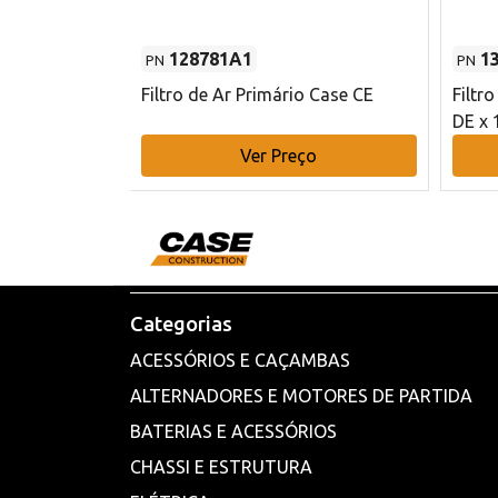
128781A1
1
PN
PN
l - 80 mm DE
Filtro de Ar Primário Case CE
Filtr
DE x 
o
Ver Preço
Categorias
ACESSÓRIOS E CAÇAMBAS
ALTERNADORES E MOTORES DE PARTIDA
BATERIAS E ACESSÓRIOS
CHASSI E ESTRUTURA