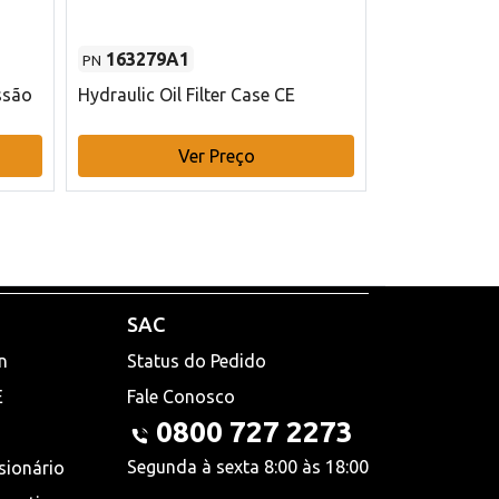
163279A1
48145970
PN
PN
ssão
Hydraulic Oil Filter Case CE
Filtro de com
x 75 mm L Ca
Ver Preço
V
SAC
n
Status do Pedido
E
Fale Conosco
0800 727 2273
Segunda à sexta 8:00 às 18:00
sionário