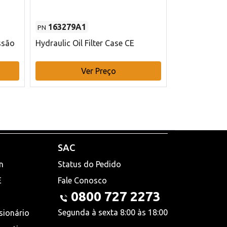
163279A1
48145970
PN
PN
ssão
Hydraulic Oil Filter Case CE
Filtro de com
x 75 mm L Ca
Ver Preço
V
SAC
n
Status do Pedido
E
Fale Conosco
0800 727 2273
Segunda à sexta 8:00 às 18:00
sionário