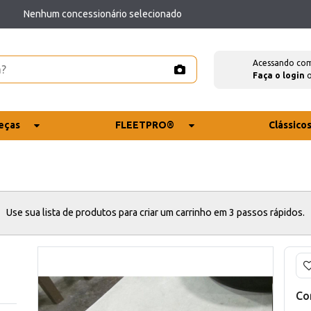
Nenhum concessionário selecionado
Acessando co
Faça o login
eças
FLEETPRO®
Clássico
Use sua lista de produtos para criar um carrinho em 3 passos rápidos.
Co