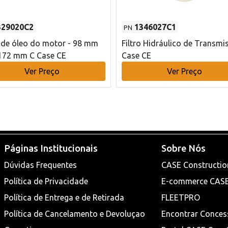
329020C2
1346027C1
PN
o de óleo do motor - 98 mm
Filtro Hidráulico de Transmi
172 mm C Case CE
Case CE
Ver Preço
Ver Preço
Páginas Institucionais
Sobre Nós
Dúvidas Frequentes
CASE Constructio
Política de Privacidade
E-commerce CAS
Política de Entrega e de Retirada
FLEETPRO
Política de Cancelamento e Devoluçao
Encontrar Conces