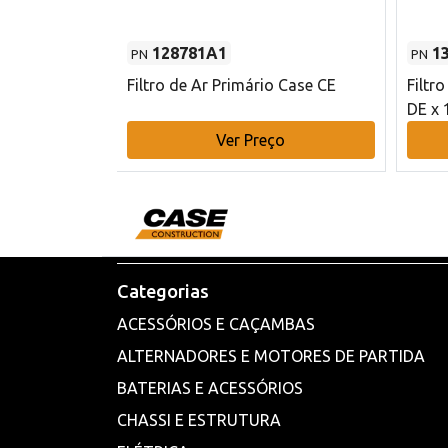
128781A1
1
PN
PN
l - 80 mm DE
Filtro de Ar Primário Case CE
Filtr
DE x 
o
Ver Preço
Categorias
ACESSÓRIOS E CAÇAMBAS
ALTERNADORES E MOTORES DE PARTIDA
BATERIAS E ACESSÓRIOS
CHASSI E ESTRUTURA