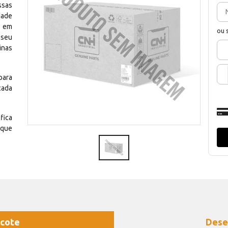
ssas
dade
e em
ou 
 seu
inas
para
cada
fica
 que
cote
Dese