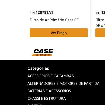
128781A1
1
PN
PN
l - 80 mm DE
Filtro de Ar Primário Case CE
Filtr
DE x 
o
Ver Preço
Categorias
ACESSÓRIOS E CAÇAMBAS
ALTERNADORES E MOTORES DE PARTIDA
BATERIAS E ACESSÓRIOS
CHASSI E ESTRUTURA