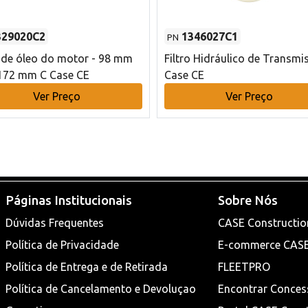
329020C2
1346027C1
PN
o de óleo do motor - 98 mm
Filtro Hidráulico de Transmi
172 mm C Case CE
Case CE
Ver Preço
Ver Preço
Páginas Institucionais
Sobre Nós
Dúvidas Frequentes
CASE Constructio
Política de Privacidade
E-commerce CAS
Política de Entrega e de Retirada
FLEETPRO
Política de Cancelamento e Devoluçao
Encontrar Conces