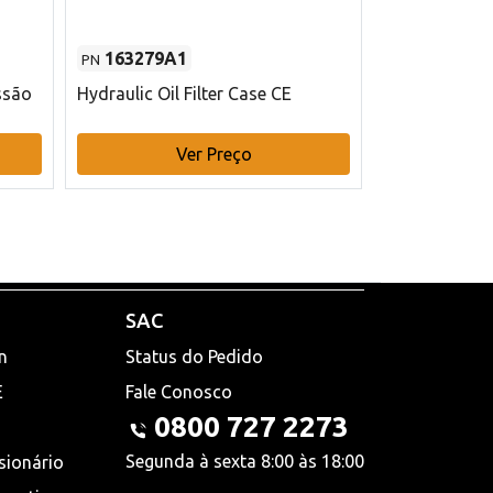
163279A1
48145970
PN
PN
ssão
Hydraulic Oil Filter Case CE
Filtro de com
x 75 mm L Ca
Ver Preço
V
SAC
n
Status do Pedido
E
Fale Conosco
0800 727 2273
Segunda à sexta 8:00 às 18:00
sionário