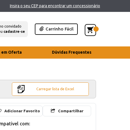
Insira o seu CEP para encontrar um concessionário
mo convidado
Carrinho Fácil
ou
cadastre-se
s em Oferta
Dúvidas Frequentes
Carregar lista de Excel
Adicionar Favorito
Compartilhar
mpativel com: