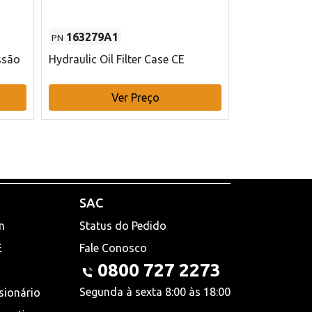
163279A1
48145970
PN
PN
ssão
Hydraulic Oil Filter Case CE
Filtro de com
x 75 mm L Ca
Ver Preço
V
SAC
n
Status do Pedido
E
Fale Conosco
0800 727 2273
Segunda à sexta 8:00 às 18:00
sionário