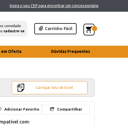
Insira o seu CEP para encontrar um concessionário
mo convidado
Carrinho Fácil
ou
cadastre-se
s em Oferta
Dúvidas Frequentes
Carregar lista de Excel
Adicionar Favorito
Compartilhar
mpativel com: