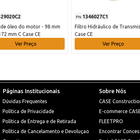
329020C2
1346027C1
PN
o de óleo do motor - 98 mm
Filtro Hidráulico de Transmi
172 mm C Case CE
Case CE
Ver Preço
Ver Preço
Páginas Institucionais
Sobre Nós
Dúvidas Frequentes
CASE Constructio
Política de Privacidade
E-commerce CAS
Política de Entrega e de Retirada
FLEETPRO
Política de Cancelamento e Devoluçao
Encontrar Conces