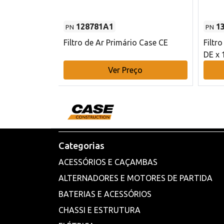
128781A1
1
PN
PN
l - 80 mm DE
Filtro de Ar Primário Case CE
Filtr
DE x 
o
Ver Preço
Categorias
ACESSÓRIOS E CAÇAMBAS
ALTERNADORES E MOTORES DE PARTIDA
BATERIAS E ACESSÓRIOS
CHASSI E ESTRUTURA