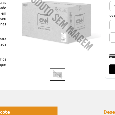
ssas
dade
e em
ou 
 seu
inas
para
cada
fica
 que
cote
Dese