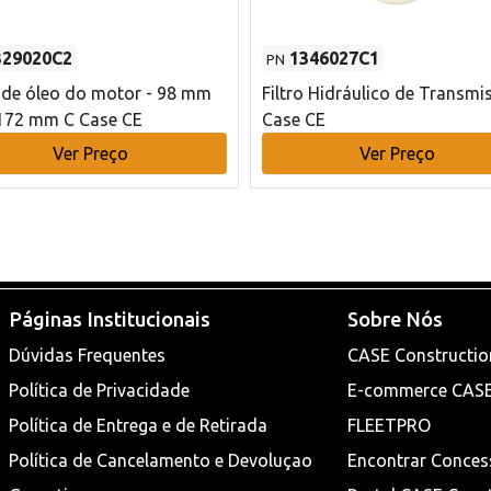
329020C2
1346027C1
PN
o de óleo do motor - 98 mm
Filtro Hidráulico de Transmi
172 mm C Case CE
Case CE
Ver Preço
Ver Preço
Páginas Institucionais
Sobre Nós
Dúvidas Frequentes
CASE Constructio
Política de Privacidade
E-commerce CAS
Política de Entrega e de Retirada
FLEETPRO
Política de Cancelamento e Devoluçao
Encontrar Conces