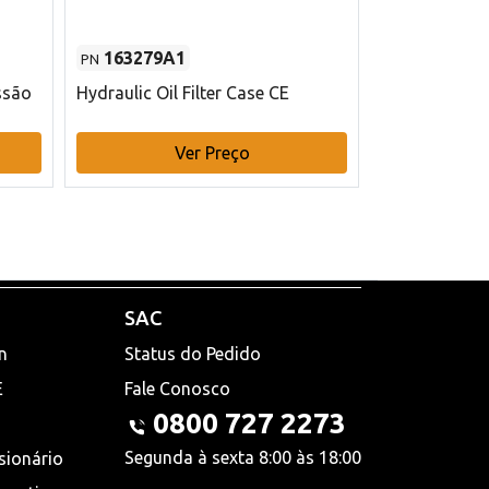
163279A1
48145970
PN
PN
ssão
Hydraulic Oil Filter Case CE
Filtro de com
x 75 mm L Ca
Ver Preço
V
SAC
n
Status do Pedido
E
Fale Conosco
0800 727 2273
Segunda à sexta 8:00 às 18:00
sionário