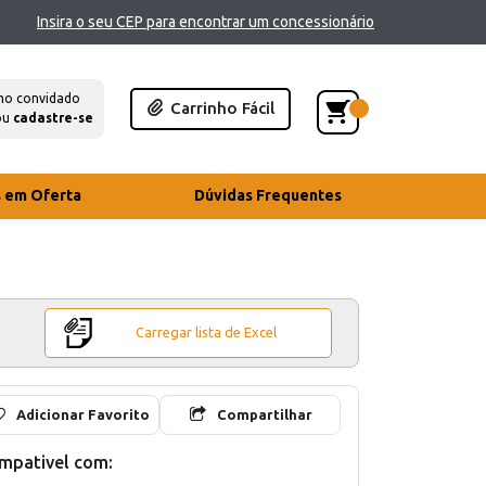
Insira o seu CEP para encontrar um concessionário
mo convidado
Carrinho Fácil
ou
cadastre-se
s em Oferta
Dúvidas Frequentes
Carregar lista de Excel
Adicionar Favorito
Compartilhar
mpativel com: