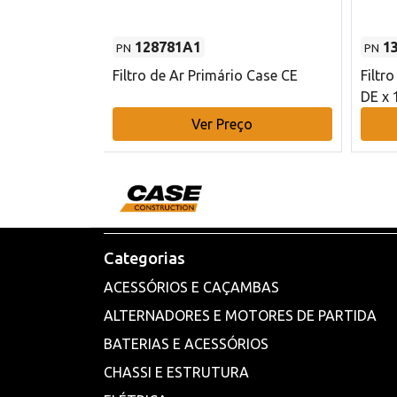
128781A1
1
PN
PN
l - 80 mm DE
Filtro de Ar Primário Case CE
Filtr
DE x 
o
Ver Preço
Categorias
ACESSÓRIOS E CAÇAMBAS
ALTERNADORES E MOTORES DE PARTIDA
BATERIAS E ACESSÓRIOS
CHASSI E ESTRUTURA