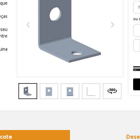
 que
eças
ou 
 seu
ntre
uina
cote
Dese