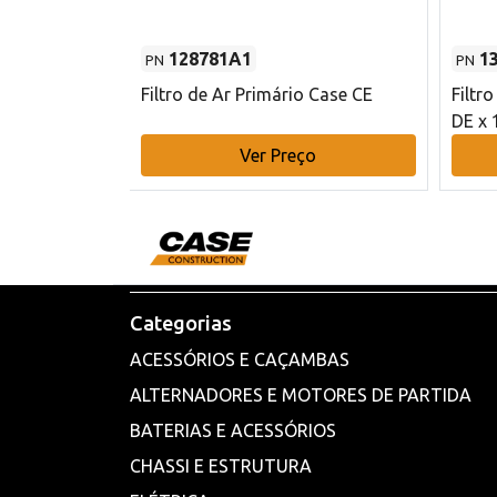
128781A1
1
PN
PN
l - 80 mm DE
Filtro de Ar Primário Case CE
Filtr
DE x 
o
Ver Preço
Categorias
ACESSÓRIOS E CAÇAMBAS
ALTERNADORES E MOTORES DE PARTIDA
BATERIAS E ACESSÓRIOS
CHASSI E ESTRUTURA