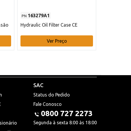
163279A1
48145970
PN
PN
ssão
Hydraulic Oil Filter Case CE
Filtro de com
x 75 mm L Ca
Ver Preço
V
SAC
n
Status do Pedido
E
Fale Conosco
0800 727 2273
Segunda à sexta 8:00 às 18:00
sionário