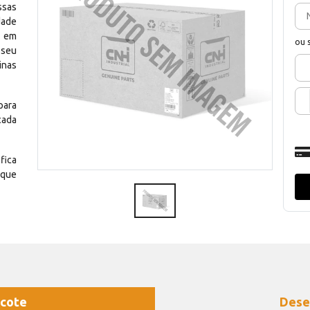
ssas
dade
e em
ou 
 seu
inas
para
cada
fica
 que
cote
Dese