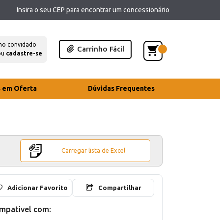
Insira o seu CEP para encontrar um concessionário
mo convidado
Carrinho Fácil
ou
cadastre-se
s em Oferta
Dúvidas Frequentes
Carregar lista de Excel
Adicionar Favorito
Compartilhar
mpativel com: