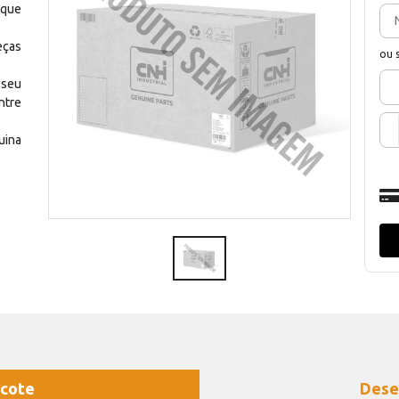
 que
eças
ou 
 seu
ntre
uina
cote
Dese