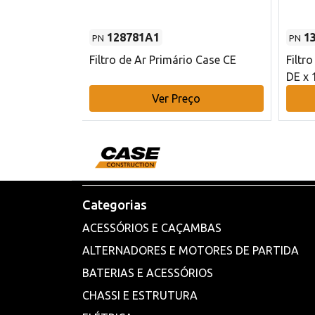
128781A1
1
PN
PN
l - 80 mm DE
Filtro de Ar Primário Case CE
Filtr
DE x 
o
Ver Preço
Categorias
ACESSÓRIOS E CAÇAMBAS
ALTERNADORES E MOTORES DE PARTIDA
BATERIAS E ACESSÓRIOS
CHASSI E ESTRUTURA