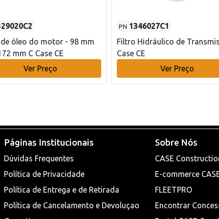
329020C2
1346027C1
PN
o de óleo do motor - 98 mm
Filtro Hidráulico de Transmi
172 mm C Case CE
Case CE
Ver Preço
Ver Preço
Páginas Institucionais
Sobre Nós
Dúvidas Frequentes
CASE Constructio
Política de Privacidade
E-commerce CAS
Política de Entrega e de Retirada
FLEETPRO
Política de Cancelamento e Devoluçao
Encontrar Conces