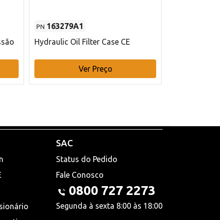
163279A1
48145970
PN
PN
ssão
Hydraulic Oil Filter Case CE
Filtro de com
x 75 mm L Ca
Ver Preço
V
SAC
n
Status do Pedido
E
Fale Conosco
0800 727 2273
Segunda à sexta 8:00 às 18:00
sionário