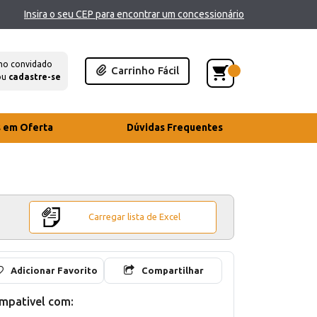
Insira o seu CEP para encontrar um concessionário
mo convidado
Carrinho Fácil
ou
cadastre-se
s em Oferta
Dúvidas Frequentes
Carregar lista de Excel
Adicionar Favorito
Compartilhar
mpativel com: