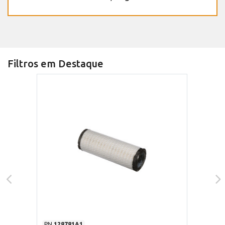
Filtros em Destaque
PN
128781A1