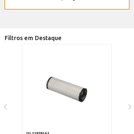
Filtros em Destaque
PN
128781A1