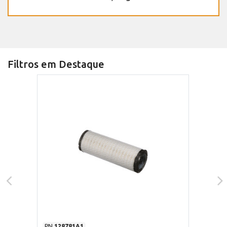
Filtros em Destaque
PN
128781A1