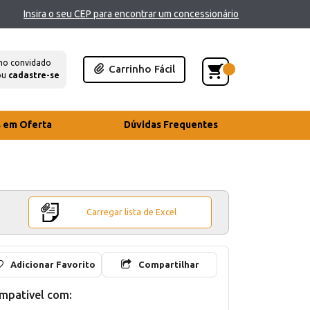
Insira o seu CEP para encontrar um concessionário
mo convidado
Carrinho Fácil
ou
cadastre-se
s em Oferta
Dúvidas Frequentes
Carregar lista de Excel
Adicionar Favorito
Compartilhar
mpativel com: