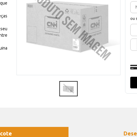
 que
eças
ou 
 seu
ntre
uina
cote
Dese