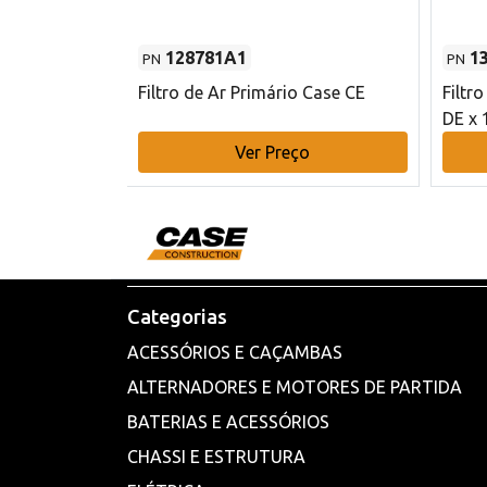
128781A1
1
PN
PN
l - 80 mm DE
Filtro de Ar Primário Case CE
Filtr
DE x 
o
Ver Preço
Categorias
ACESSÓRIOS E CAÇAMBAS
ALTERNADORES E MOTORES DE PARTIDA
BATERIAS E ACESSÓRIOS
CHASSI E ESTRUTURA