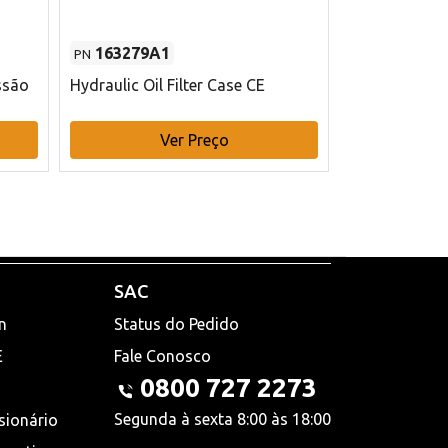
163279A1
48145970
PN
PN
ssão
Hydraulic Oil Filter Case CE
Filtro de com
x 75 mm L Ca
Ver Preço
V
SAC
n
Status do Pedido
E
Fale Conosco
0800 727 2273
Segunda à sexta 8:00 às 18:00
sionário