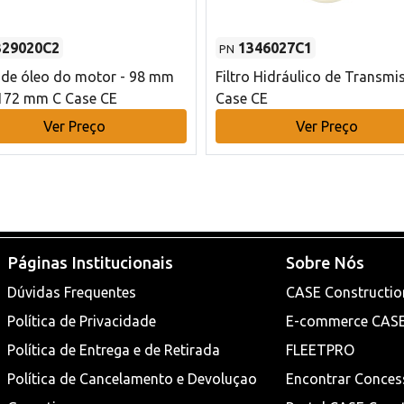
329020C2
1346027C1
PN
o de óleo do motor - 98 mm
Filtro Hidráulico de Transmi
172 mm C Case CE
Case CE
Ver Preço
Ver Preço
Páginas Institucionais
Sobre Nós
Dúvidas Frequentes
CASE Constructio
Política de Privacidade
E-commerce CAS
Política de Entrega e de Retirada
FLEETPRO
Política de Cancelamento e Devoluçao
Encontrar Conces