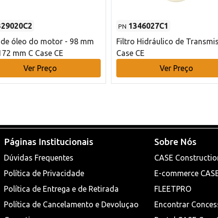
329020C2
1346027C1
PN
o de óleo do motor - 98 mm
Filtro Hidráulico de Transmi
172 mm C Case CE
Case CE
Ver Preço
Ver Preço
Páginas Institucionais
Sobre Nós
Dúvidas Frequentes
CASE Constructio
Política de Privacidade
E-commerce CAS
Política de Entrega e de Retirada
FLEETPRO
Política de Cancelamento e Devoluçao
Encontrar Conces