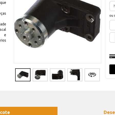
 que
eças
ou 
dade
scal
os e
rios
cote
Dese