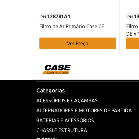
128781A1
1
PN
PN
l - 80 mm DE
Filtro de Ar Primário Case CE
Filtr
DE x 
o
Ver Preço
Categorias
ACESSÓRIOS E CAÇAMBAS
ALTERNADORES E MOTORES DE PARTIDA
BATERIAS E ACESSÓRIOS
CHASSI E ESTRUTURA