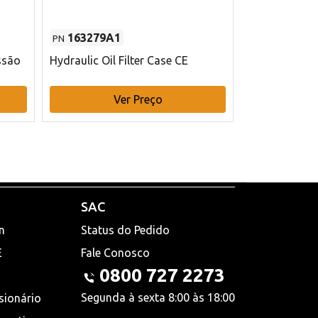
163279A1
48145970
PN
PN
ssão
Hydraulic Oil Filter Case CE
Filtro de com
x 75 mm L Ca
Ver Preço
V
SAC
n
Status do Pedido
E
Fale Conosco
0800 727 2273
Segunda à sexta 8:00 às 18:00
sionário