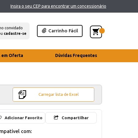
Insira o seu CEP para encontrar um concessionário
mo convidado
Carrinho Fácil
ou
cadastre-se
s em Oferta
Dúvidas Frequentes
Carregar lista de Excel
Adicionar Favorito
Compartilhar
mpativel com: