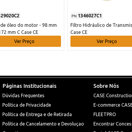
329020C2
1346027C1
PN
o de óleo do motor - 98 mm
Filtro Hidráulico de Transmi
172 mm C Case CE
Case CE
Ver Preço
Ver Preço
Páginas Institucionais
Sobre Nós
Dúvidas Frequentes
CASE Constructio
Política de Privacidade
E-commerce CAS
Política de Entrega e de Retirada
FLEETPRO
Política de Cancelamento e Devoluçao
Encontrar Conces