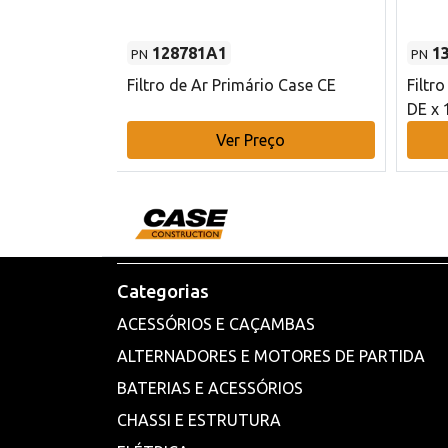
128781A1
1
PN
PN
l - 80 mm DE
Filtro de Ar Primário Case CE
Filtr
DE x 
o
Ver Preço
Categorias
ACESSÓRIOS E CAÇAMBAS
ALTERNADORES E MOTORES DE PARTIDA
BATERIAS E ACESSÓRIOS
CHASSI E ESTRUTURA