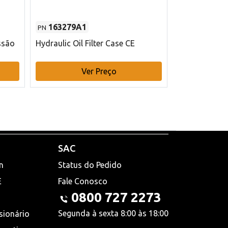
163279A1
48145970
PN
PN
ssão
Hydraulic Oil Filter Case CE
Filtro de com
x 75 mm L Ca
Ver Preço
V
SAC
n
Status do Pedido
E
Fale Conosco
0800 727 2273
Segunda à sexta 8:00 às 18:00
sionário