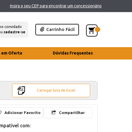
Insira o seu CEP para encontrar um concessionário
mo convidado
Carrinho Fácil
ou
cadastre-se
s em Oferta
Dúvidas Frequentes
Carregar lista de Excel
Adicionar Favorito
Compartilhar
mpativel com: