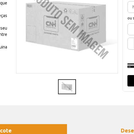
 que
eças
ou 
 seu
ntre
uina
cote
Dese