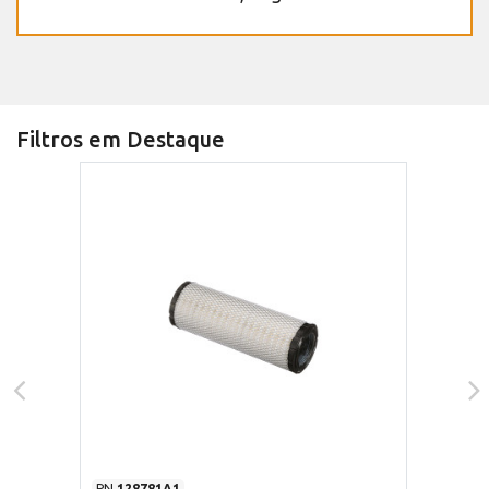
Filtros em Destaque
PN
128781A1