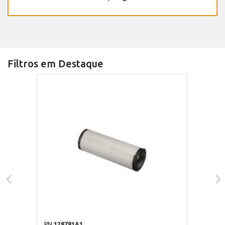
Filtros em Destaque
PN
128781A1