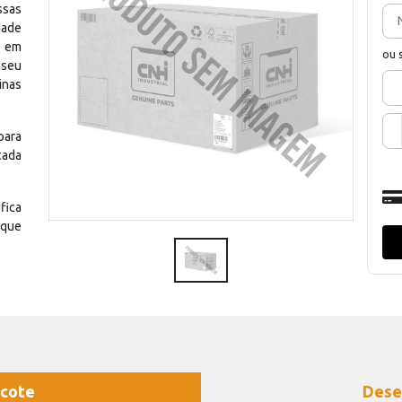
ssas
dade
e em
ou 
 seu
inas
para
cada
fica
 que
cote
Dese