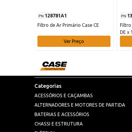
128781A1
1
PN
PN
l - 80 mm DE
Filtro de Ar Primário Case CE
Filtr
DE x 
o
Ver Preço
Categorias
ACESSÓRIOS E CAÇAMBAS
ALTERNADORES E MOTORES DE PARTIDA
BATERIAS E ACESSÓRIOS
CHASSI E ESTRUTURA