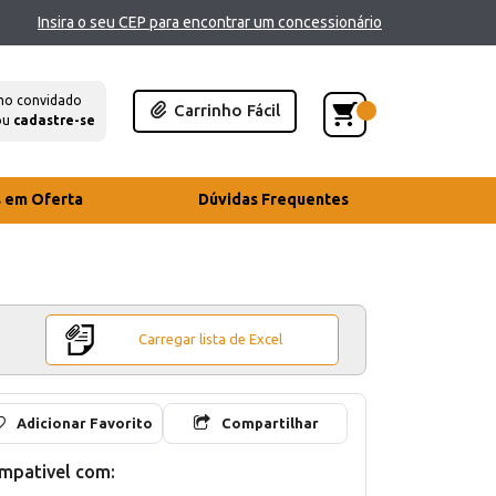
Insira o seu CEP para encontrar um concessionário
mo convidado
Carrinho Fácil
ou
cadastre-se
s em Oferta
Dúvidas Frequentes
Carregar lista de Excel
Adicionar Favorito
Compartilhar
mpativel com: