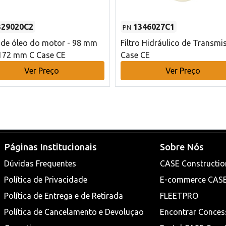
329020C2
1346027C1
PN
o de óleo do motor - 98 mm
Filtro Hidráulico de Transmi
172 mm C Case CE
Case CE
Ver Preço
Ver Preço
Páginas Institucionais
Sobre Nós
Dúvidas Frequentes
CASE Constructio
Política de Privacidade
E-commerce CAS
Política de Entrega e de Retirada
FLEETPRO
Política de Cancelamento e Devoluçao
Encontrar Conces