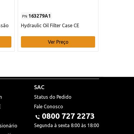
163279A1
48145970
PN
PN
ssão
Hydraulic Oil Filter Case CE
Filtro de com
x 75 mm L Ca
Ver Preço
V
SAC
n
Status do Pedido
E
Fale Conosco
0800 727 2273
Segunda à sexta 8:00 às 18:00
sionário