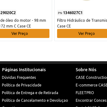
329020C2
1346027C1
PN
o de óleo do motor - 98 mm
Filtro Hidráulico de Transmi
172 mm C Case CE
Case CE
Ver Preço
Ver Preço
Páginas Institucionais
Sobre Nós
Dúvidas Frequentes
CASE Constructio
Política de Privacidade
E-commerce CAS
Política de Entrega e de Retirada
FLEETPRO
Política de Cancelamento e Devoluçao
Encontrar Conces