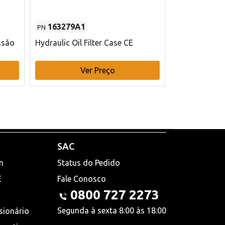
163279A1
48145970
PN
PN
ssão
Hydraulic Oil Filter Case CE
Filtro de com
x 75 mm L Ca
Ver Preço
V
SAC
n
Status do Pedido
E
Fale Conosco
0800 727 2273
Segunda à sexta 8:00 às 18:00
sionário