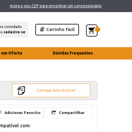
Insira o seu CEP para encontrar um concessionário
mo convidado
Carrinho Fácil
ou
cadastre-se
s em Oferta
Dúvidas Frequentes
Carregar lista de Excel
Adicionar Favorito
Compartilhar
mpativel com: