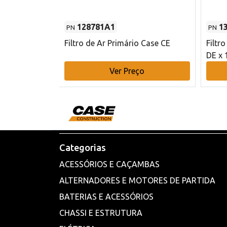
128781A1
1
PN
PN
l - 80 mm DE
Filtro de Ar Primário Case CE
Filtr
DE x 
o
Ver Preço
Categorias
ACESSÓRIOS E CAÇAMBAS
ALTERNADORES E MOTORES DE PARTIDA
BATERIAS E ACESSÓRIOS
CHASSI E ESTRUTURA