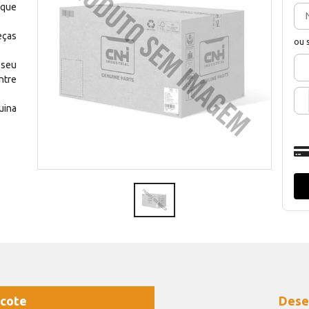
 que
eças
ou 
 seu
ntre
uina
cote
Dese