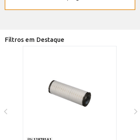
Filtros em Destaque
PN
128781A1