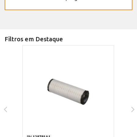
Filtros em Destaque
PN
128781A1