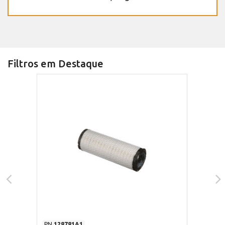
Filtros em Destaque
PN
128781A1